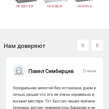
HF 6201 X R
HF 6180 W
HF 4181 X
H
Нам доверяют
Павел Симбирцев
21 июня
Холодильник молотил без остановки, днем и
ночью, решил что это не очень нормально и
вызвал мастера. Тот быстро нашел причину
поломки, датчик температуры барахлил и не