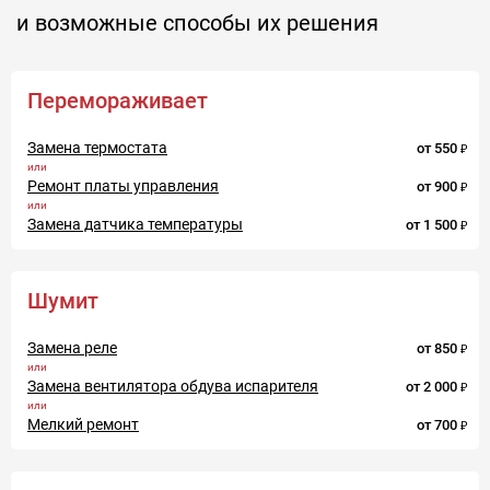
и возможные способы их решения
Перемораживает
Замена термостата
от
550
Ремонт платы управления
от
900
Замена датчика температуры
от
1 500
Шумит
Замена реле
от
850
Замена вентилятора обдува испарителя
от
2 000
Мелкий ремонт
от
700