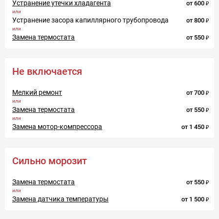
Устранение утечки хладагента
от
600
Устранение засора капиллярного трубопровода
от
800
Замена термостата
от
550
Не включается
Мелкий ремонт
от
700
Замена термостата
от
550
Замена мотор-компрессора
от
1 450
Сильно морозит
Замена термостата
от
550
Замена датчика температуры
от
1 500