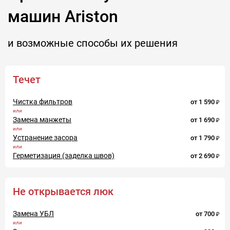
машин Ariston
и возможные способы их решения
Течет
Чистка фильтров
от
1 590
Замена манжеты
от
1 690
Устранение засора
от
1 790
Герметизация (заделка швов)
от
2 690
Не открывается люк
Замена УБЛ
от
700